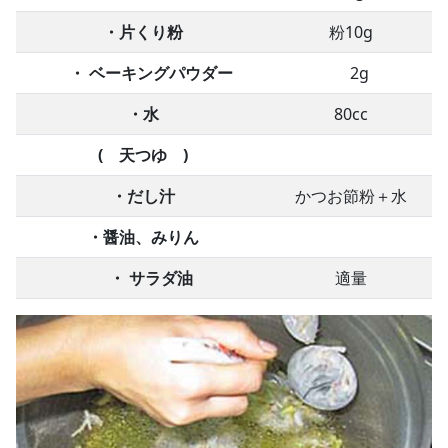
・片くり粉
粉10g
・ ベーキングパウダー
2g
・水
80cc
( 天つゆ )
・だし汁
かつお節粉＋水
・醤油、みりん
・ サラダ油
適量