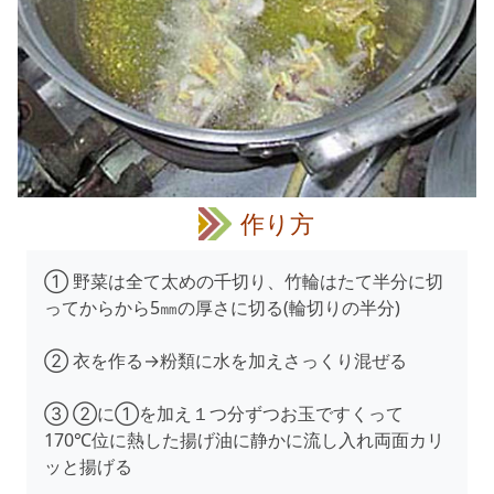
作り方
① 野菜は全て太めの千切り、竹輪はたて半分に切
ってからから5㎜の厚さに切る(輪切りの半分)
② 衣を作る→粉類に水を加えさっくり混ぜる
③ ②に①を加え１つ分ずつお玉ですくって
170℃位に熱した揚げ油に静かに流し入れ両面カリ
ッと揚げる