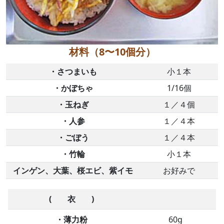
材料（
8〜10個分
）
・
さつまいも
小１本
・
かぼちゃ
1/16個
・玉ねぎ
１／４個
・人参
１／４本
・
ごぼう
１／４本
・
竹輪
小１本
インゲン、大葉、桜エビ、紫イモ
お好みで
( 衣 )
・薄力粉
60g