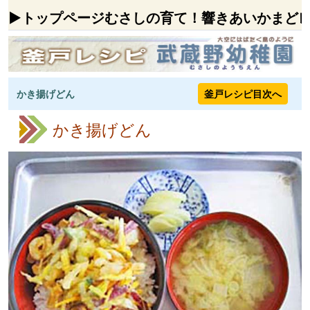
▶トップページ
むさしの
育て！
響きあい
かまど
かき揚げどん
釜戸レシピ目次へ
かき揚げどん