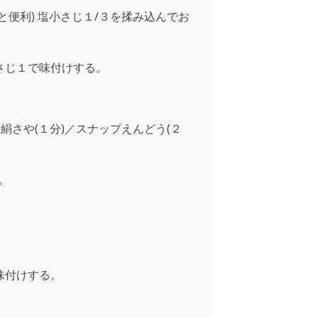
便利) 塩小さじ１/３を揉み込んでお
さじ１で味付けする。
さや(１分)／スナップえんどう(２
。
味付けする。