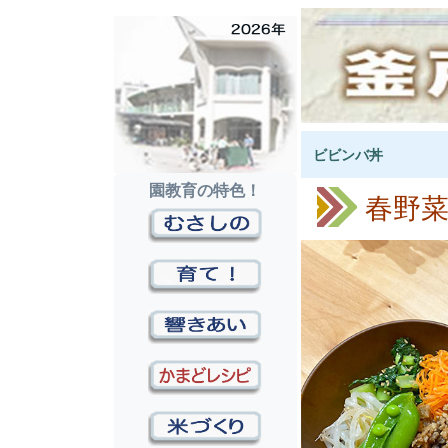
ビビンバ丼
園教育の特色！
春野