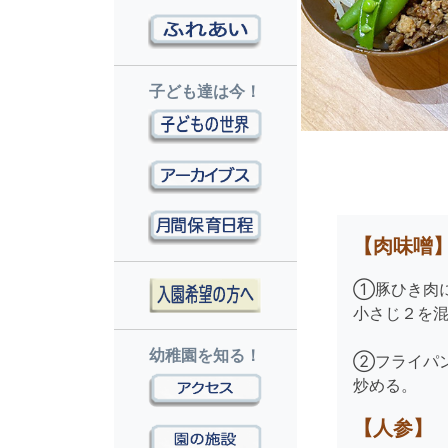
子ども達は今！
【肉味噌
①豚ひき肉に
小さじ２を
幼稚園を知る！
②フライパ
炒める。
【人参
】